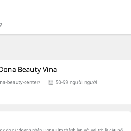
ợ
Dona Beauty Vina
na-beauty-center/
50-99 người người
x do nữ doanh nhân Dona Kim thành lập với vai trò là cầu nối