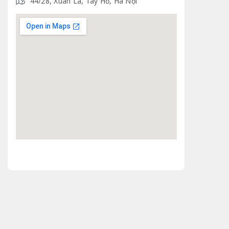
44/28, Xuan La, Tây Hồ, Hà Nội