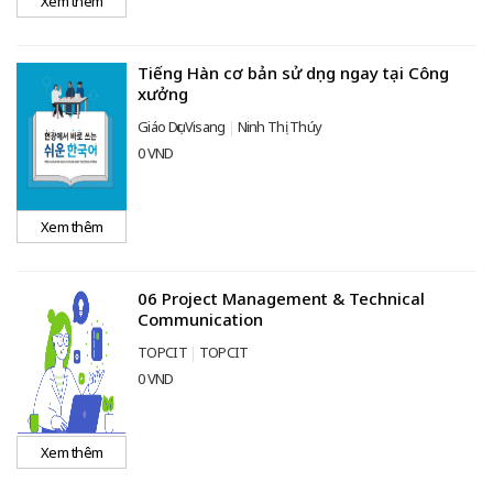
Xem thêm
Tiếng Hàn cơ bản sử dụng ngay tại Công
xưởng
Giáo Dục Visang
Ninh Thị Thúy
0 VND
Xem thêm
06 Project Management & Technical
Communication
TOPCIT
TOPCIT
0 VND
Xem thêm