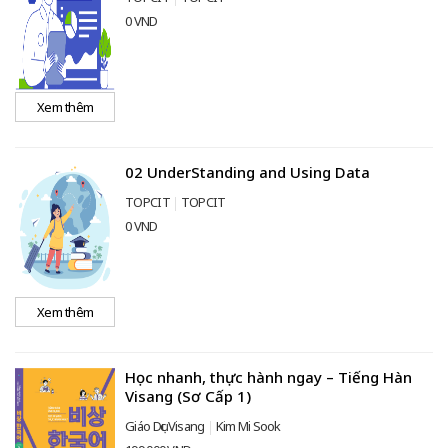
0 VND
Xem thêm
02 UnderStanding and Using Data
TOPCIT
TOPCIT
0 VND
Xem thêm
Học nhanh, thực hành ngay – Tiếng Hàn
Visang (Sơ Cấp 1)
Giáo Dục Visang
Kim Mi Sook