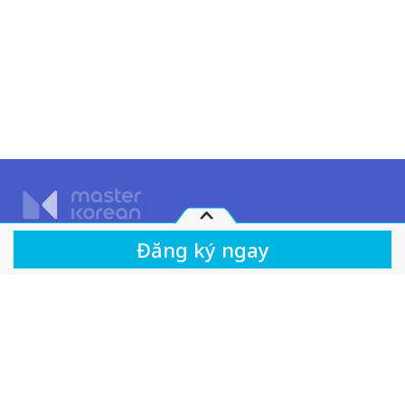
Quy chế hoạt động
Chính sách giải quyết tranh chấp
Khóa học
Luyện Giải Đề Thi EPS - TOPIK
Chính sách bảo mật
Dịch vụ khách hàng
350,000
500,000 VND
VND
30%
Tên công ty: Công ty TNHH Giáo dục Visang Việt Nam
Trụ sở chính: Tầng 2, FLC Landmark Tower, đường Lê Đức Thọ, phường Mỹ
Đình 2, quận Nam Từ Liêm, thành phố Hà Nội, Việt Nam