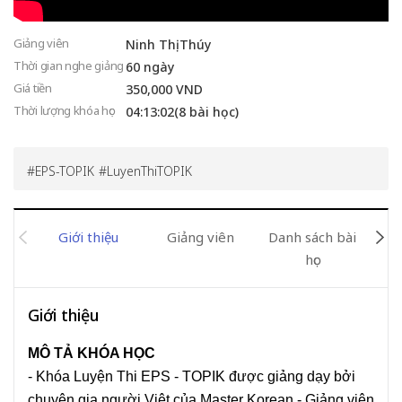
Giảng viên
Ninh Thị Thúy
Thời gian nghe giảng
60 ngày
Giá tiền
350,000 VND
Thời lượng khóa học
04:13:02(8 bài học)
EPS-TOPIK
LuyenThiTOPIK
Giới thiệu
Giảng viên
Danh sách bài
Đán
học
Giới thiệu
MÔ TẢ KHÓA HỌC
- Khóa Luyện Thi EPS - TOPIK được giảng dạy bởi
chuyên gia người Việt của Master Korean - Giảng viên