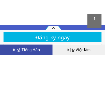
Quy chế hoạt động
비상 Tiếng Hàn
비상 Việc làm
Khóa học
Facebook Livestream 2022.08 Làm chủ ngữ pháp
tường thuật gián tiếp 'Rằng thì là ma' trong tiếng
Chính sách giải quyết tranh chấp
Hàn
Chính sách bảo mật
Dịch vụ khách hàng
0
VND
Tên công ty: Công ty TNHH Giáo dục Visang Việt Nam
Trụ sở chính: Tầng 2, FLC Landmark Tower, đường Lê Đức Thọ, phường Mỹ
Đình 2, quận Nam Từ Liêm, thành phố Hà Nội, Việt Nam
MST: 0109066143 do Sở KH & ĐT thành phố Hà Nội cấp ngày 14/01/2020
Người đại diện: Mr. Lee Young Geun
Điện thoại: 0243-6886-333 | E-mail: visang@masterkorean.vn
Copyright © VISANG Education Group Vietnam Company