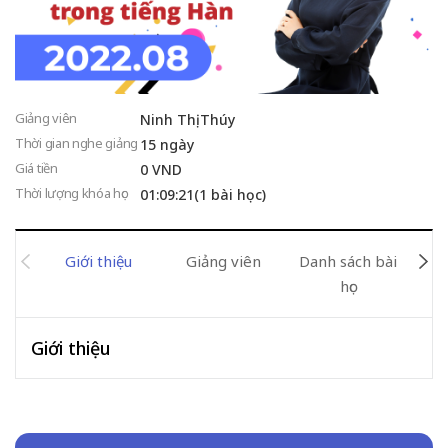
Giảng viên
Ninh Thị Thúy
Thời gian nghe giảng
15 ngày
Giá tiền
0 VND
Thời lượng khóa học
01:09:21(1 bài học)
Giới thiệu
Giảng viên
Danh sách bài
Đán
học
Giới thiệu