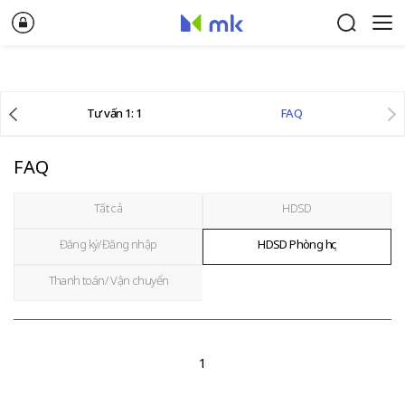
Tư vấn 1: 1
FAQ
FAQ
Tất cả
HDSD
Đăng ký/Đăng nhập
HDSD Phòng học
Thanh toán/ Vận chuyển
1