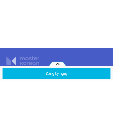
Quy chế hoạt động
Đăng ký ngay
Chính sách giải quyết tranh chấp
Giáo trình
Chính sách bảo mật
Dịch vụ khách hàng
0
VND
Tên công ty: Công ty TNHH Giáo dục Visang Việt Nam
Trụ sở chính: Tầng 2, FLC Landmark Tower, đường Lê Đức Thọ, phường Mỹ
Đình 2, quận Nam Từ Liêm, thành phố Hà Nội, Việt Nam