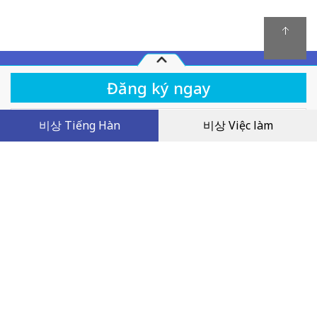
Quy chế hoạt động
비상 Tiếng Hàn
비상 Việc làm
Khóa học
Facebook Livestream 2022.10 4 Ngữ pháp cao
cấp người Hàn rất hay dùng
Chính sách giải quyết tranh chấp
Chính sách bảo mật
Dịch vụ khách hàng
0
VND
Tên công ty: Công ty TNHH Giáo dục Visang Việt Nam
Trụ sở chính: Tầng 2, FLC Landmark Tower, đường Lê Đức Thọ, phường Mỹ
Đình 2, quận Nam Từ Liêm, thành phố Hà Nội, Việt Nam
MST: 0109066143 do Sở KH & ĐT thành phố Hà Nội cấp ngày 14/01/2020
Người đại diện: Mr. Lee Young Geun
Điện thoại: 0243-6886-333 | E-mail: visang@masterkorean.vn
Copyright © VISANG Education Group Vietnam Company