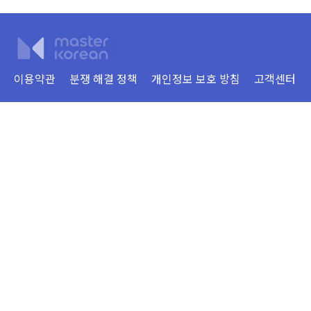
이용약관
분쟁 해결 정책
개인정보 보호 방침
고객센터
회사명 : Visang Vietnam Education Company Limited
본사 : 베트남 하노이시 남 투림 지구 My Dinh 2 Ward Le Duc Tho Street FLC
Landmark Tower 2 층
2020 년 1 월 14 일 하노이시 기획 투자국의 세금 코드 : 0109066143
대표자 : 이영근
전화 : 0243-6886-333 | 이메일 : visang@masterkorean.vn
Copyright © VISANG Education Group Vietnam Company