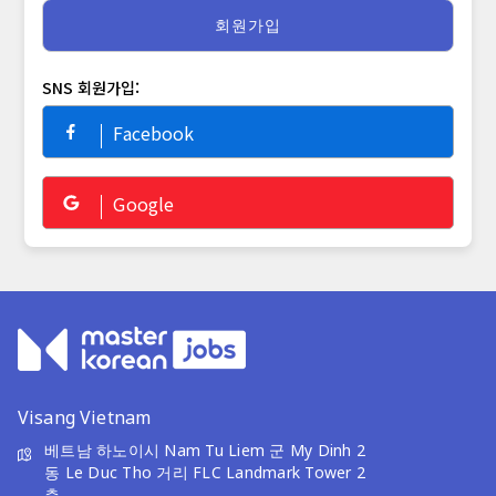
SNS 회원가입:
Facebook
Google
Visang Vietnam
베트남 하노이시 Nam Tu Liem 군 My Dinh 2
동 Le Duc Tho 거리 FLC Landmark Tower 2
층