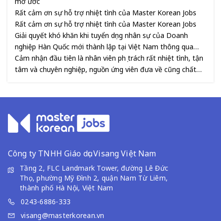
mơ ước
Rất cảm ơn sự hỗ trợ nhiệt tình của Master Korean Jobs
Rất cảm ơn sự hỗ trợ nhiệt tình của Master Korean Jobs
Giải quyết khó khăn khi tuyển dụng nhân sự của Doanh
nghiệp Hàn Quốc mới thành lập tại Việt Nam thông qua
Master Korean Jobs
Cảm nhận đầu tiên là nhân viên phụ trách rất nhiệt tình, tận
tâm và chuyên nghiệp, nguồn ứng viên đưa về cũng chất
lượng và phù hợp với những yêu cầu của job đang tuyển.
Công ty TNHH Giáo dục Visang Việt Nam
Tầng 2, FLC Landmark Tower, đường Lê Đức
Thọ, phường Mỹ Đình 2, quận Nam Từ Liêm,
thành phố Hà Nội, Việt Nam
0243-6886-333
visang@masterkorean.vn