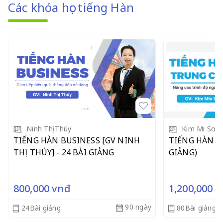
Các khóa học tiếng Hàn
Ninh Thị Thúy
Kim Mi Soo
TIẾNG HÀN BUSINESS [GV NINH
TIẾNG HÀN TR
THỊ THÚY] - 24 BÀI GIẢNG
GIẢNG)
800,000
vnđ
1,200,000
v
90 ngày
24Bài giảng
80Bài giảng