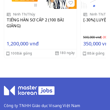
Ninh Thị Thúy
Ninh Thị Th
TIẾNG HÀN SƠ CẤP 2 (100 BÀI
[-30%] LUYỆN
GIẢNG)
500,000 vnđ
(-30%
1,200,000
vnđ
350,000
vn
180 ngày
100Bài giảng
8Bài giảng
Công ty TNHH Giáo dục Visang Việt Nam