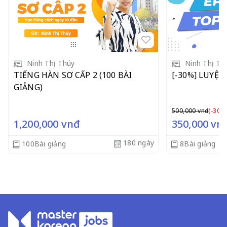
Ninh Thị Thúy
Ninh Thị Th
TIẾNG HÀN SƠ CẤP 2 (100 BÀI
[-30%] LUYỆN
GIẢNG)
500,000 vnđ
(-30%
1,200,000
vnđ
350,000
vn
180 ngày
100Bài giảng
8Bài giảng